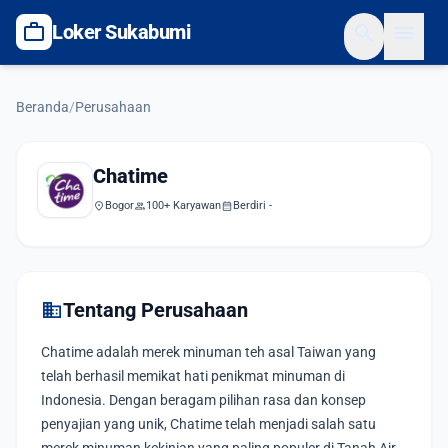
work
search
menu
Loker Sukabumi
Beranda
/
Perusahaan
Chatime
location_on
Bogor
group
100+ Karyawan
calendar_month
Berdiri -
domain
Tentang Perusahaan
Chatime adalah merek minuman teh asal Taiwan yang
telah berhasil memikat hati penikmat minuman di
Indonesia. Dengan beragam pilihan rasa dan konsep
penyajian yang unik, Chatime telah menjadi salah satu