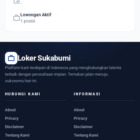
event
-
Lowongan Aktif
work
1 posisi
work
Loker Sukabumi
Platform karir terdepan di Indonesia yang menghubungkan talenta
terbaik dengan perusahaan impian. Temukan jalan menuju
suksesmu hari ini.
HUBUNGI KAMI
INFORMASI
About
About
Privacy
Privacy
Disclaimer
Disclaimer
Tentang Kami
Tentang Kami