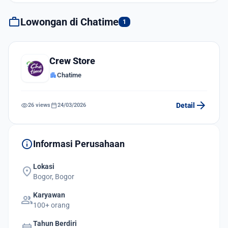
work
Lowongan di Chatime
1
Crew Store
apartment
Chatime
arrow_forward
visibility
calendar_today
Detail
26 views
24/03/2026
info
Informasi Perusahaan
Lokasi
location_on
Bogor, Bogor
Karyawan
group
100+ orang
Tahun Berdiri