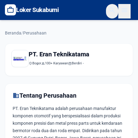
work
search
menu
Loker Sukabumi
Beranda
/
Perusahaan
PT. Eran Teknikatama
location_on
Bogor
group
100+ Karyawan
calendar_month
Berdiri -
domain
Tentang Perusahaan
PT. Eran Teknikatama adalah perusahaan manufaktur
komponen otomotif yang berspesialisasi dalam produksi
komponen presisi dan metal press parts untuk kendaraan
bermotor roda dua dan roda empat. Didirikan pada tahun