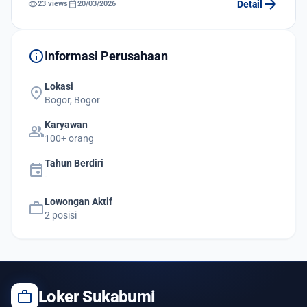
arrow_forward
visibility
calendar_today
Detail
23 views
20/03/2026
info
Informasi Perusahaan
Lokasi
location_on
Bogor, Bogor
Karyawan
group
100+ orang
Tahun Berdiri
event
-
Lowongan Aktif
work
2 posisi
work
Loker Sukabumi