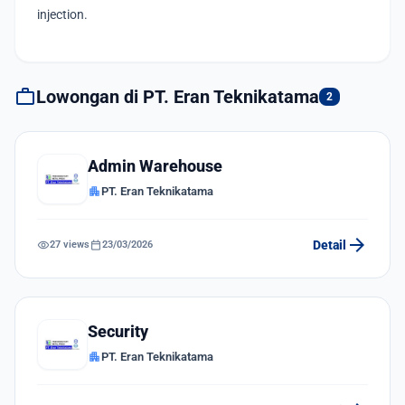
injection.
work
Lowongan di PT. Eran Teknikatama
2
Admin Warehouse
apartment
PT. Eran Teknikatama
arrow_forward
visibility
calendar_today
Detail
27 views
23/03/2026
Security
apartment
PT. Eran Teknikatama