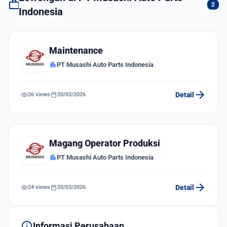
work
2
Indonesia
Maintenance
apartment
PT Musashi Auto Parts Indonesia
arrow_forward
visibility
calendar_today
Detail
26 views
20/03/2026
Magang Operator Produksi
apartment
PT Musashi Auto Parts Indonesia
arrow_forward
visibility
calendar_today
Detail
24 views
20/03/2026
info
Informasi Perusahaan