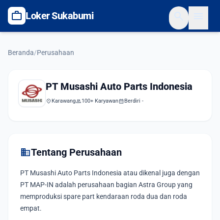
work
search
menu
Loker Sukabumi
Beranda
/
Perusahaan
PT Musashi Auto Parts Indonesia
location_on
Karawang
group
100+ Karyawan
calendar_month
Berdiri -
domain
Tentang Perusahaan
PT Musashi Auto Parts Indonesia atau dikenal juga dengan
PT MAP-IN adalah perusahaan bagian Astra Group yang
memproduksi spare part kendaraan roda dua dan roda
empat.