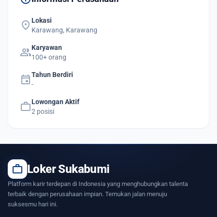
Lokasi
location_on
Karawang, Karawang
Karyawan
group
100+ orang
Tahun Berdiri
event
-
Lowongan Aktif
work
2 posisi
work
Loker Sukabumi
Platform karir terdepan di Indonesia yang menghubungkan talenta
terbaik dengan perusahaan impian. Temukan jalan menuju
suksesmu hari ini.