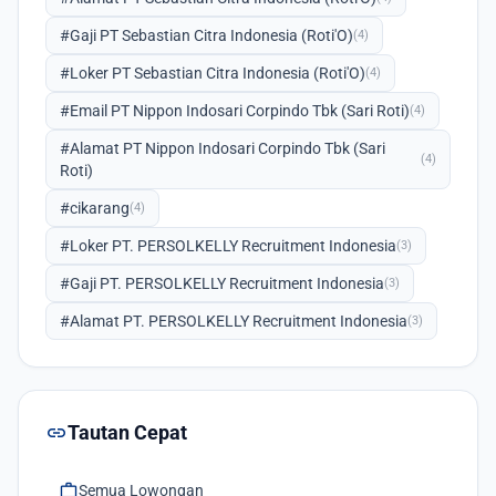
#Gaji PT Sebastian Citra Indonesia (Roti'O)
(4)
#Loker PT Sebastian Citra Indonesia (Roti'O)
(4)
#Email PT Nippon Indosari Corpindo Tbk (Sari Roti)
(4)
#Alamat PT Nippon Indosari Corpindo Tbk (Sari
(4)
Roti)
#cikarang
(4)
#Loker PT. PERSOLKELLY Recruitment Indonesia
(3)
#Gaji PT. PERSOLKELLY Recruitment Indonesia
(3)
#Alamat PT. PERSOLKELLY Recruitment Indonesia
(3)
link
Tautan Cepat
work
Semua Lowongan