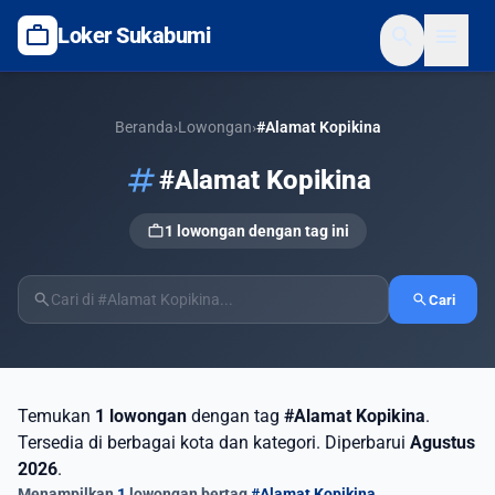
work
search
menu
Loker Sukabumi
Beranda
›
Lowongan
›
#Alamat Kopikina
tag
#Alamat Kopikina
work
1 lowongan dengan tag ini
search
search
Cari
Temukan
1 lowongan
dengan tag
#Alamat Kopikina
.
Tersedia di berbagai kota dan kategori. Diperbarui
Agustus
2026
.
Menampilkan
1
lowongan bertag
#Alamat Kopikina