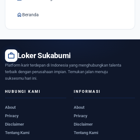
home
Beranda
work
Loker Sukabumi
Platform karir terdepan di Indonesia yang menghubungkan talenta
terbaik dengan perusahaan impian. Temukan jalan menuju
suksesmu hari ini.
HUBUNGI KAMI
INFORMASI
About
About
Privacy
Privacy
Disclaimer
Disclaimer
Tentang Kami
Tentang Kami