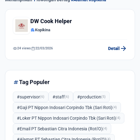
DW Cook Helper
apartment
Kopikina
arrow_forward
visibility
calendar_today
Detail
24 views
22/03/2026
tag
Tag Populer
#supervisor
#staff
#production
(6)
(6)
(5)
#Gaji PT Nippon Indosari Corpindo Tbk (Sari Roti)
(4)
#Loker PT Nippon Indosari Corpindo Tbk (Sari Roti)
(4)
#Email PT Sebastian Citra Indonesia (Roti'O)
(4)
#Alamat PT Sebastian Citra Indonesia (Roti'O)
(4)