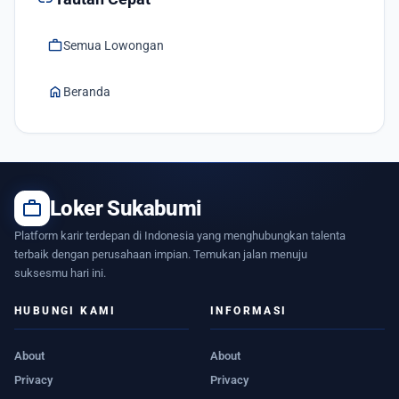
work
Semua Lowongan
home
Beranda
work
Loker Sukabumi
Platform karir terdepan di Indonesia yang menghubungkan talenta
terbaik dengan perusahaan impian. Temukan jalan menuju
suksesmu hari ini.
HUBUNGI KAMI
INFORMASI
About
About
Privacy
Privacy