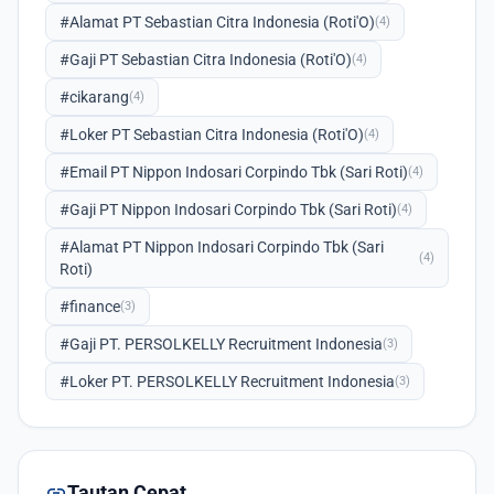
#Alamat PT Sebastian Citra Indonesia (Roti'O)
(4)
#Gaji PT Sebastian Citra Indonesia (Roti'O)
(4)
#cikarang
(4)
#Loker PT Sebastian Citra Indonesia (Roti'O)
(4)
#Email PT Nippon Indosari Corpindo Tbk (Sari Roti)
(4)
#Gaji PT Nippon Indosari Corpindo Tbk (Sari Roti)
(4)
#Alamat PT Nippon Indosari Corpindo Tbk (Sari
(4)
Roti)
#finance
(3)
#Gaji PT. PERSOLKELLY Recruitment Indonesia
(3)
#Loker PT. PERSOLKELLY Recruitment Indonesia
(3)
link
Tautan Cepat