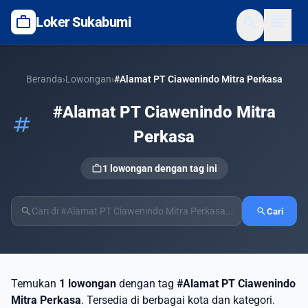
work
search
menu
Loker Sukabumi
Beranda
›
Lowongan
›
#Alamat PT Ciawenindo Mitra Perkasa
#Alamat PT Ciawenindo Mitra
tag
Perkasa
work
1 lowongan dengan tag ini
search
search
Cari
Temukan
1 lowongan
dengan tag
#Alamat PT Ciawenindo
Mitra Perkasa
. Tersedia di berbagai kota dan kategori.