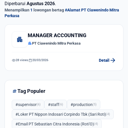
Diperbarui
Agustus 2026
.
Menampilkan
1
lowongan bertag
#Alamat PT Ciawenindo Mitra
Perkasa
MANAGER ACCOUNTING
apartment
apartment
PT Ciawenindo Mitra Perkasa
arrow_forward
visibility
calendar_today
Detail
28 views
20/03/2026
tag
Tag Populer
#supervisor
#staff
#production
(6)
(6)
(5)
#Loker PT Nippon Indosari Corpindo Tbk (Sari Roti)
(4)
#Email PT Sebastian Citra Indonesia (Roti'O)
(4)