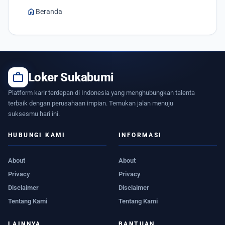
home
Beranda
work
Loker Sukabumi
Platform karir terdepan di Indonesia yang menghubungkan talenta
terbaik dengan perusahaan impian. Temukan jalan menuju
suksesmu hari ini.
HUBUNGI KAMI
INFORMASI
About
About
Privacy
Privacy
Disclaimer
Disclaimer
Tentang Kami
Tentang Kami
LAINNYA
BANTUAN