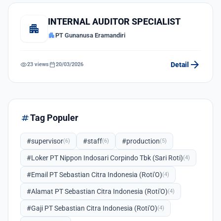
INTERNAL AUDITOR SPECIALIST
apartment
apartment
PT Gunanusa Eramandiri
arrow_forward
visibility
calendar_today
Detail
23 views
20/03/2026
tag
Tag Populer
#supervisor
#staff
#production
(6)
(6)
(5)
#Loker PT Nippon Indosari Corpindo Tbk (Sari Roti)
(4)
#Email PT Sebastian Citra Indonesia (Roti'O)
(4)
#Alamat PT Sebastian Citra Indonesia (Roti'O)
(4)
#Gaji PT Sebastian Citra Indonesia (Roti'O)
(4)