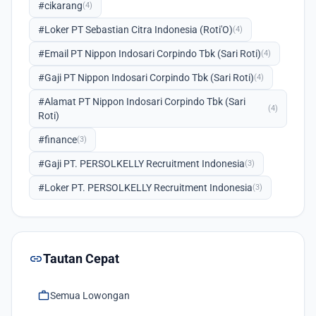
#cikarang
(4)
#Loker PT Sebastian Citra Indonesia (Roti'O)
(4)
#Email PT Nippon Indosari Corpindo Tbk (Sari Roti)
(4)
#Gaji PT Nippon Indosari Corpindo Tbk (Sari Roti)
(4)
#Alamat PT Nippon Indosari Corpindo Tbk (Sari
(4)
Roti)
#finance
(3)
#Gaji PT. PERSOLKELLY Recruitment Indonesia
(3)
#Loker PT. PERSOLKELLY Recruitment Indonesia
(3)
link
Tautan Cepat
work
Semua Lowongan