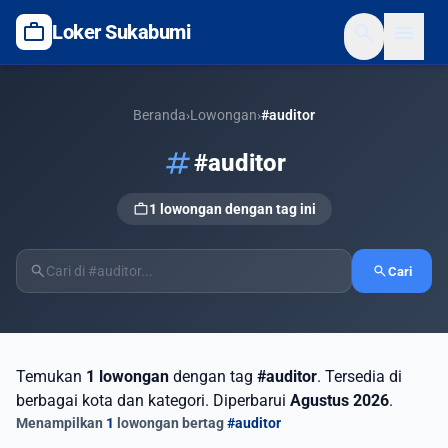
work
search
menu
Loker Sukabumi
Beranda
›
Lowongan
›
#auditor
tag
#auditor
work
1 lowongan dengan tag ini
search
search
Cari
Temukan
1 lowongan
dengan tag
#auditor
. Tersedia di
berbagai kota dan kategori. Diperbarui
Agustus 2026
.
Menampilkan
1
lowongan bertag
#auditor