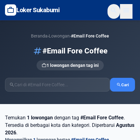
work
search
menu
Loker Sukabumi
Beranda
›
Lowongan
›
#Email Fore Coffee
tag
#Email Fore Coffee
work
1 lowongan dengan tag ini
search
search
Cari
Temukan
1 lowongan
dengan tag
#Email Fore Coffee
.
Tersedia di berbagai kota dan kategori. Diperbarui
Agustus
2026
.
Menampilkan
1
lowongan bertag
#Email Fore Coffee