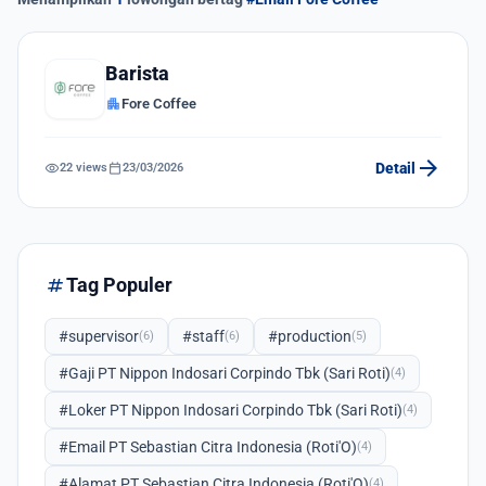
Barista
apartment
Fore Coffee
arrow_forward
visibility
calendar_today
Detail
22 views
23/03/2026
tag
Tag Populer
#supervisor
#staff
#production
(6)
(6)
(5)
#Gaji PT Nippon Indosari Corpindo Tbk (Sari Roti)
(4)
#Loker PT Nippon Indosari Corpindo Tbk (Sari Roti)
(4)
#Email PT Sebastian Citra Indonesia (Roti'O)
(4)
#Alamat PT Sebastian Citra Indonesia (Roti'O)
(4)