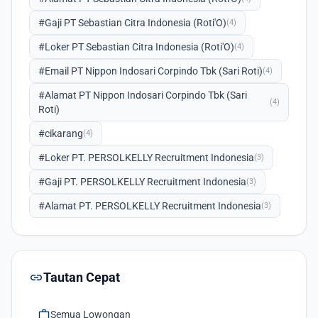
#Gaji PT Sebastian Citra Indonesia (Roti'O)
(4)
#Loker PT Sebastian Citra Indonesia (Roti'O)
(4)
#Email PT Nippon Indosari Corpindo Tbk (Sari Roti)
(4)
#Alamat PT Nippon Indosari Corpindo Tbk (Sari
(4)
Roti)
#cikarang
(4)
#Loker PT. PERSOLKELLY Recruitment Indonesia
(3)
#Gaji PT. PERSOLKELLY Recruitment Indonesia
(3)
#Alamat PT. PERSOLKELLY Recruitment Indonesia
(3)
link
Tautan Cepat
work
Semua Lowongan