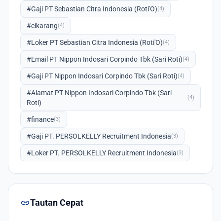
#Gaji PT Sebastian Citra Indonesia (Roti'O)
(4)
#cikarang
(4)
#Loker PT Sebastian Citra Indonesia (Roti'O)
(4)
#Email PT Nippon Indosari Corpindo Tbk (Sari Roti)
(4)
#Gaji PT Nippon Indosari Corpindo Tbk (Sari Roti)
(4)
#Alamat PT Nippon Indosari Corpindo Tbk (Sari
(4)
Roti)
#finance
(3)
#Gaji PT. PERSOLKELLY Recruitment Indonesia
(3)
#Loker PT. PERSOLKELLY Recruitment Indonesia
(3)
link
Tautan Cepat