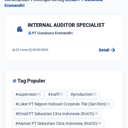
Eramandiri
INTERNAL AUDITOR SPECIALIST
apartment
apartment
PT Gunanusa Eramandiri
arrow_forward
visibility
calendar_today
Detail
23 views
20/03/2026
tag
Tag Populer
#supervisor
#staff
#production
(6)
(6)
(5)
#Loker PT Nippon Indosari Corpindo Tbk (Sari Roti)
(4)
#Email PT Sebastian Citra Indonesia (Roti'O)
(4)
#Alamat PT Sebastian Citra Indonesia (Roti'O)
(4)