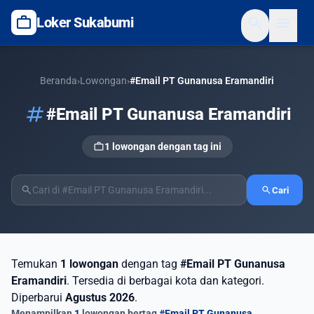
work
search
menu
Loker Sukabumi
Beranda
›
Lowongan
›
#Email PT Gunanusa Eramandiri
tag
#Email PT Gunanusa Eramandiri
work
1 lowongan dengan tag ini
search
search
Cari
Temukan
1 lowongan
dengan tag
#Email PT Gunanusa
Eramandiri
. Tersedia di berbagai kota dan kategori.
Diperbarui
Agustus 2026
.
Menampilkan
1
lowongan bertag
#Email PT Gunanusa