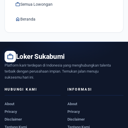
work
Semua Lowongan
home
Beranda
work
Loker Sukabumi
Platform karir terdepan di Indonesia yang menghubungkan talenta
terbaik dengan perusahaan impian. Temukan jalan menuju
suksesmu hari ini.
HUBUNGI KAMI
INFORMASI
About
About
Privacy
Privacy
Disclaimer
Disclaimer
Tentang Kami
Tentang Kami