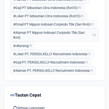
#Gaji PT Sebastian Citra Indonesia (Roti'O)
(4)
#Loker PT Sebastian Citra Indonesia (Roti'O)
(4)
#Email PT Nippon Indosari Corpindo Tbk (Sari Roti)
(4)
#Alamat PT Nippon Indosari Corpindo Tbk (Sari
(4)
Roti)
#cikarang
(4)
#Loker PT. PERSOLKELLY Recruitment Indonesia
(3)
#Gaji PT. PERSOLKELLY Recruitment Indonesia
(3)
#Alamat PT. PERSOLKELLY Recruitment Indonesia
(3)
link
Tautan Cepat
work
Semua Lowongan