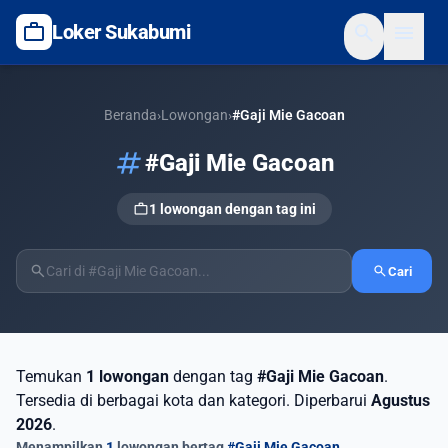
work
search
menu
Loker Sukabumi
Beranda
›
Lowongan
›
#Gaji Mie Gacoan
tag
#Gaji Mie Gacoan
work
1 lowongan dengan tag ini
search
search
Cari
Temukan
1 lowongan
dengan tag
#Gaji Mie Gacoan
.
Tersedia di berbagai kota dan kategori. Diperbarui
Agustus
2026
.
Menampilkan
1
lowongan bertag
#Gaji Mie Gacoan