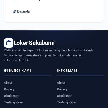
home
Beranda
work
Loker Sukabumi
Platform karir terdepan di Indonesia yang menghubungkan talenta
terbaik dengan perusahaan impian. Temukan jalan menuju
suksesmu hari ini.
HUBUNGI KAMI
INFORMASI
About
About
Privacy
Privacy
Disclaimer
Disclaimer
Tentang Kami
Tentang Kami