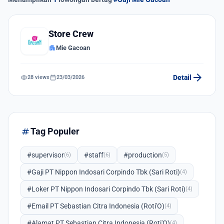
Store Crew
apartment
Mie Gacoan
arrow_forward
visibility
calendar_today
Detail
28 views
23/03/2026
tag
Tag Populer
#supervisor
#staff
#production
(6)
(6)
(5)
#Gaji PT Nippon Indosari Corpindo Tbk (Sari Roti)
(4)
#Loker PT Nippon Indosari Corpindo Tbk (Sari Roti)
(4)
#Email PT Sebastian Citra Indonesia (Roti'O)
(4)
#Alamat PT Sebastian Citra Indonesia (Roti'O)
(4)