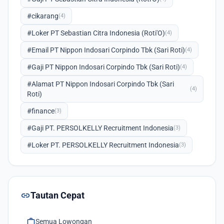
#cikarang
(4)
#Loker PT Sebastian Citra Indonesia (Roti'O)
(4)
#Email PT Nippon Indosari Corpindo Tbk (Sari Roti)
(4)
#Gaji PT Nippon Indosari Corpindo Tbk (Sari Roti)
(4)
#Alamat PT Nippon Indosari Corpindo Tbk (Sari
(4)
Roti)
#finance
(3)
#Gaji PT. PERSOLKELLY Recruitment Indonesia
(3)
#Loker PT. PERSOLKELLY Recruitment Indonesia
(3)
link
Tautan Cepat
work
Semua Lowongan