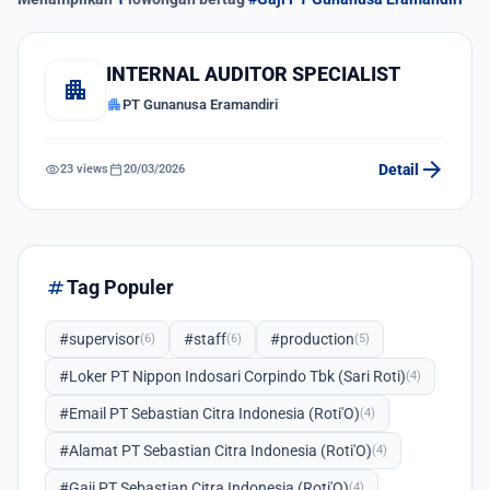
INTERNAL AUDITOR SPECIALIST
apartment
apartment
PT Gunanusa Eramandiri
arrow_forward
visibility
calendar_today
Detail
23 views
20/03/2026
tag
Tag Populer
#supervisor
#staff
#production
(6)
(6)
(5)
#Loker PT Nippon Indosari Corpindo Tbk (Sari Roti)
(4)
#Email PT Sebastian Citra Indonesia (Roti'O)
(4)
#Alamat PT Sebastian Citra Indonesia (Roti'O)
(4)
#Gaji PT Sebastian Citra Indonesia (Roti'O)
(4)