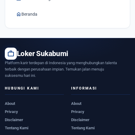
home
Beranda
work
Loker Sukabumi
Platform karir terdepan di Indonesia yang menghubungkan talenta
terbaik dengan perusahaan impian. Temukan jalan menuju
suksesmu hari ini.
HUBUNGI KAMI
INFORMASI
About
About
Privacy
Privacy
Disclaimer
Disclaimer
Tentang Kami
Tentang Kami