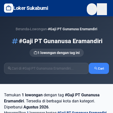
work
search
menu
Loker Sukabumi
Beranda
›
Lowongan
›
#Gaji PT Gunanusa Eramandiri
tag
#Gaji PT Gunanusa Eramandiri
work
1 lowongan dengan tag ini
search
search
Cari
Temukan
1 lowongan
dengan tag
#Gaji PT Gunanusa
Eramandiri
. Tersedia di berbagai kota dan kategori.
Diperbarui
Agustus 2026
.
Menampilkan
1
lowongan bertag
#Gaji PT Gunanusa Eramandiri