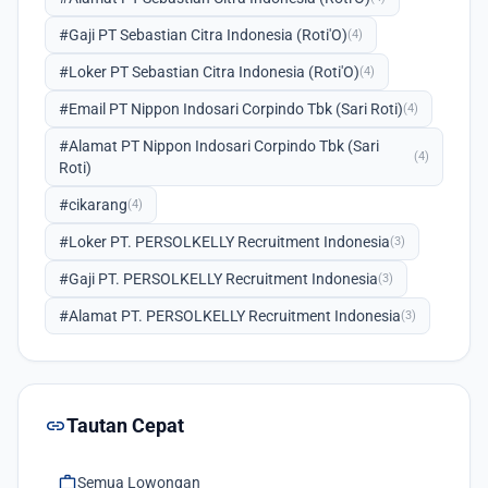
#Gaji PT Sebastian Citra Indonesia (Roti'O)
(4)
#Loker PT Sebastian Citra Indonesia (Roti'O)
(4)
#Email PT Nippon Indosari Corpindo Tbk (Sari Roti)
(4)
#Alamat PT Nippon Indosari Corpindo Tbk (Sari
(4)
Roti)
#cikarang
(4)
#Loker PT. PERSOLKELLY Recruitment Indonesia
(3)
#Gaji PT. PERSOLKELLY Recruitment Indonesia
(3)
#Alamat PT. PERSOLKELLY Recruitment Indonesia
(3)
link
Tautan Cepat
work
Semua Lowongan