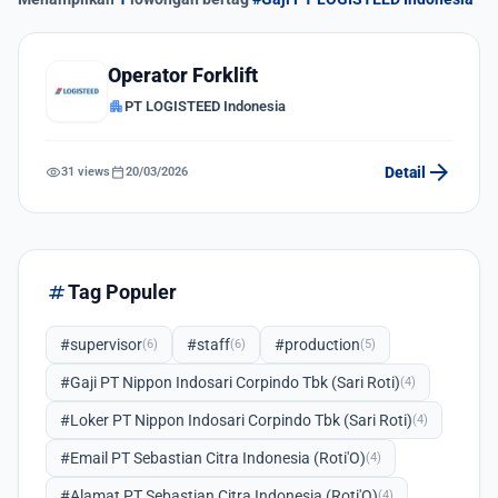
Operator Forklift
apartment
PT LOGISTEED Indonesia
arrow_forward
visibility
calendar_today
Detail
31 views
20/03/2026
tag
Tag Populer
#supervisor
#staff
#production
(6)
(6)
(5)
#Gaji PT Nippon Indosari Corpindo Tbk (Sari Roti)
(4)
#Loker PT Nippon Indosari Corpindo Tbk (Sari Roti)
(4)
#Email PT Sebastian Citra Indonesia (Roti'O)
(4)
#Alamat PT Sebastian Citra Indonesia (Roti'O)
(4)