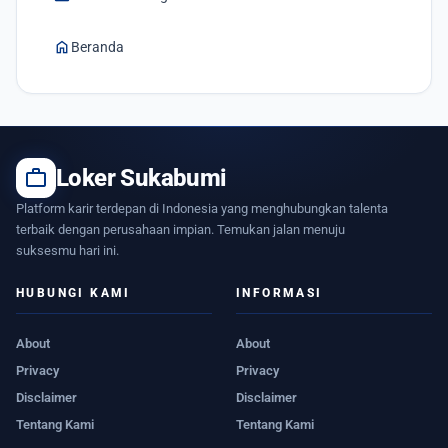
home
Beranda
work
Loker Sukabumi
Platform karir terdepan di Indonesia yang menghubungkan talenta
terbaik dengan perusahaan impian. Temukan jalan menuju
suksesmu hari ini.
HUBUNGI KAMI
INFORMASI
About
About
Privacy
Privacy
Disclaimer
Disclaimer
Tentang Kami
Tentang Kami