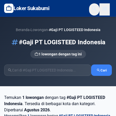
work
search
menu
Loker Sukabumi
Beranda
›
Lowongan
›
#Gaji PT LOGISTEED Indonesia
tag
#Gaji PT LOGISTEED Indonesia
work
1 lowongan dengan tag ini
search
search
Cari
Temukan
1 lowongan
dengan tag
#Gaji PT LOGISTEED
Indonesia
. Tersedia di berbagai kota dan kategori.
Diperbarui
Agustus 2026
.
Menampilkan
1
lowongan bertag
#Gaji PT LOGISTEED Indonesia