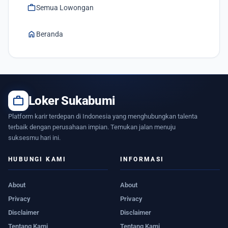
work
Semua Lowongan
home
Beranda
work
Loker Sukabumi
Platform karir terdepan di Indonesia yang menghubungkan talenta
terbaik dengan perusahaan impian. Temukan jalan menuju
suksesmu hari ini.
HUBUNGI KAMI
INFORMASI
About
About
Privacy
Privacy
Disclaimer
Disclaimer
Tentang Kami
Tentang Kami