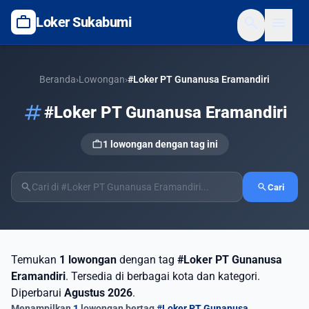
work
search
menu
Loker Sukabumi
Beranda
›
Lowongan
›
#Loker PT Gunanusa Eramandiri
tag
#Loker PT Gunanusa Eramandiri
work
1 lowongan dengan tag ini
search
search
Cari
Temukan
1 lowongan
dengan tag
#Loker PT Gunanusa
Eramandiri
. Tersedia di berbagai kota dan kategori.
Diperbarui
Agustus 2026
.
Menampilkan
1
lowongan bertag
#Loker PT Gunanusa