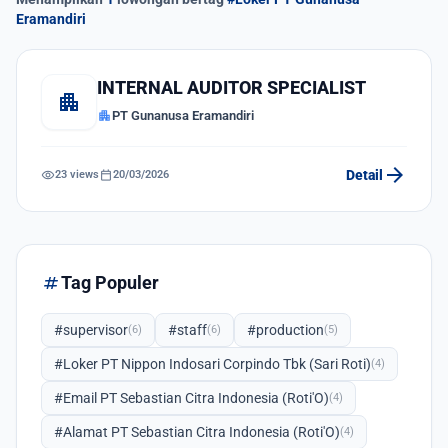
Eramandiri
INTERNAL AUDITOR SPECIALIST
apartment
apartment
PT Gunanusa Eramandiri
arrow_forward
visibility
calendar_today
Detail
23 views
20/03/2026
tag
Tag Populer
#supervisor
#staff
#production
(6)
(6)
(5)
#Loker PT Nippon Indosari Corpindo Tbk (Sari Roti)
(4)
#Email PT Sebastian Citra Indonesia (Roti'O)
(4)
#Alamat PT Sebastian Citra Indonesia (Roti'O)
(4)