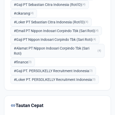
#Gaji PT Sebastian Citra Indonesia (Roti'O)
(4)
#cikarang
(4)
#Loker PT Sebastian Citra Indonesia (Roti'O)
(4)
#Email PT Nippon Indosari Corpindo Tbk (Sari Roti)
(4)
#Gaji PT Nippon Indosari Corpindo Tbk (Sari Roti)
(4)
#Alamat PT Nippon Indosari Corpindo Tbk (Sari
(4)
Roti)
#finance
(3)
#Gaji PT. PERSOLKELLY Recruitment Indonesia
(3)
#Loker PT. PERSOLKELLY Recruitment Indonesia
(3)
link
Tautan Cepat