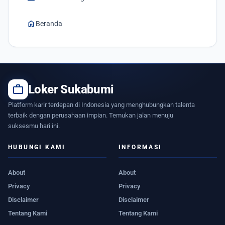
home
Beranda
work
Loker Sukabumi
Platform karir terdepan di Indonesia yang menghubungkan talenta
terbaik dengan perusahaan impian. Temukan jalan menuju
suksesmu hari ini.
HUBUNGI KAMI
INFORMASI
About
About
Privacy
Privacy
Disclaimer
Disclaimer
Tentang Kami
Tentang Kami