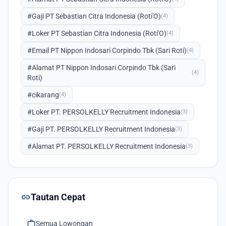
#Gaji PT Sebastian Citra Indonesia (Roti'O)
(4)
#Loker PT Sebastian Citra Indonesia (Roti'O)
(4)
#Email PT Nippon Indosari Corpindo Tbk (Sari Roti)
(4)
#Alamat PT Nippon Indosari Corpindo Tbk (Sari
(4)
Roti)
#cikarang
(4)
#Loker PT. PERSOLKELLY Recruitment Indonesia
(3)
#Gaji PT. PERSOLKELLY Recruitment Indonesia
(3)
#Alamat PT. PERSOLKELLY Recruitment Indonesia
(3)
link
Tautan Cepat
work
Semua Lowongan