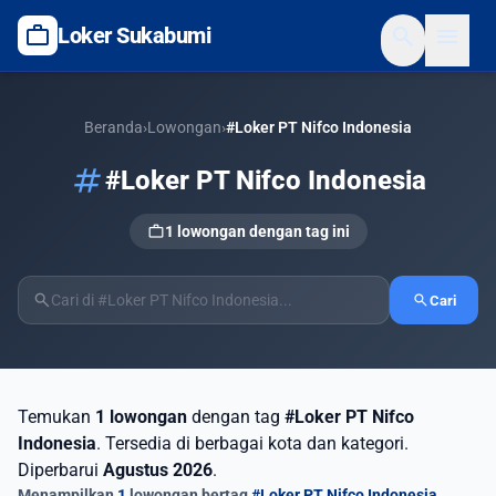
work
search
menu
Loker Sukabumi
Beranda
›
Lowongan
›
#Loker PT Nifco Indonesia
tag
#Loker PT Nifco Indonesia
work
1 lowongan dengan tag ini
search
search
Cari
Temukan
1 lowongan
dengan tag
#Loker PT Nifco
Indonesia
. Tersedia di berbagai kota dan kategori.
Diperbarui
Agustus 2026
.
Menampilkan
1
lowongan bertag
#Loker PT Nifco Indonesia