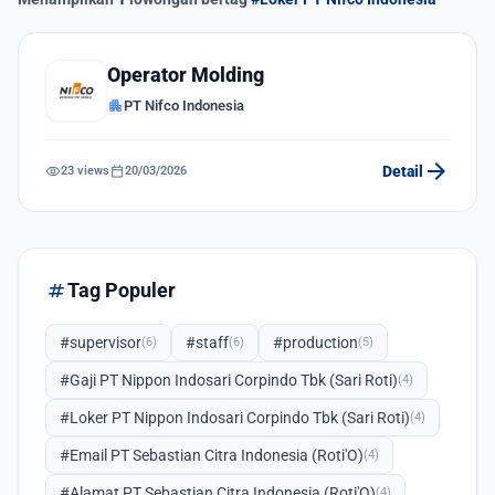
Operator Molding
apartment
PT Nifco Indonesia
arrow_forward
visibility
calendar_today
Detail
23 views
20/03/2026
tag
Tag Populer
#supervisor
#staff
#production
(6)
(6)
(5)
#Gaji PT Nippon Indosari Corpindo Tbk (Sari Roti)
(4)
#Loker PT Nippon Indosari Corpindo Tbk (Sari Roti)
(4)
#Email PT Sebastian Citra Indonesia (Roti'O)
(4)
#Alamat PT Sebastian Citra Indonesia (Roti'O)
(4)