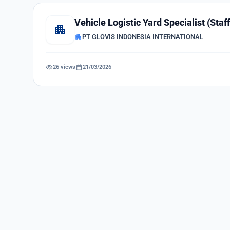
Vehicle Logistic Yard Specialist (Staff
apartment
apartment
PT GLOVIS INDONESIA INTERNATIONAL
visibility
calendar_today
26 views
21/03/2026