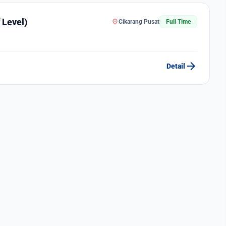
 Level)
location_on
Cikarang Pusat
Full Time
arrow_forward
Detail