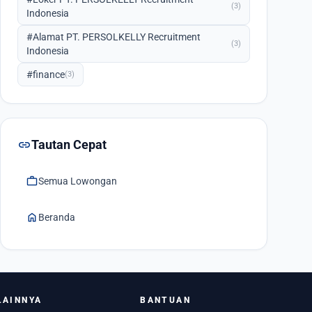
(3)
Indonesia
#Alamat PT. PERSOLKELLY Recruitment
(3)
Indonesia
#finance
(3)
link
Tautan Cepat
work
Semua Lowongan
home
Beranda
LAINNYA
BANTUAN