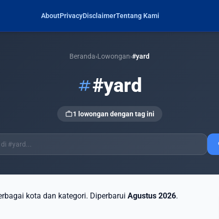
About
Privacy
Disclaimer
Tentang Kami
Beranda
›
Lowongan
›
#yard
#yard
tag
work
1 lowongan dengan tag ini
s
berbagai kota dan kategori. Diperbarui
Agustus 2026
.