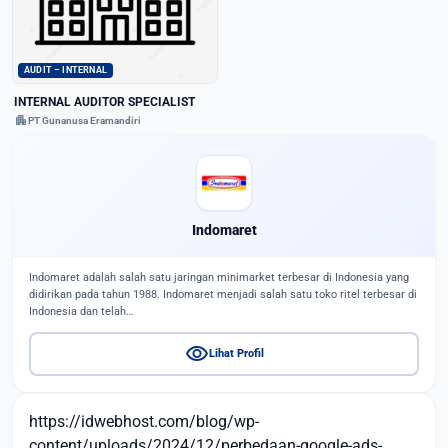
AUDIT – INTERNAL
INTERNAL AUDITOR SPECIALIST
apartment
PT Gunanusa Eramandiri
Indomaret
Indomaret adalah salah satu jaringan minimarket terbesar di Indonesia yang
didirikan pada tahun 1988. Indomaret menjadi salah satu toko ritel terbesar di
Indonesia dan telah…
visibility
Lihat Profil
https://idwebhost.com/blog/wp-
content/uploads/2024/12/perbedaan-google-ads-