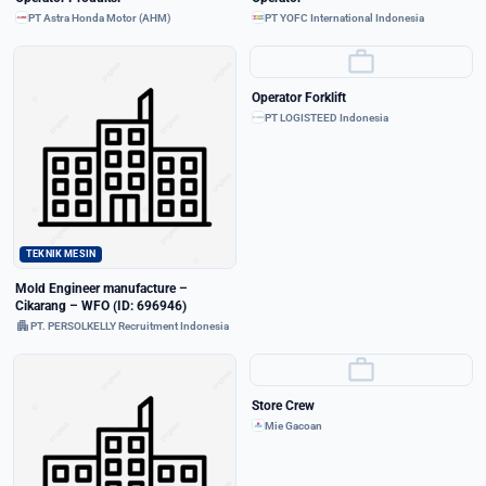
PT Astra Honda Motor (AHM)
PT YOFC International Indonesia
work
Operator Forklift
PT LOGISTEED Indonesia
TEKNIK MESIN
Mold Engineer manufacture –
Cikarang – WFO (ID: 696946)
apartment
PT. PERSOLKELLY Recruitment Indonesia
work
Store Crew
Mie Gacoan