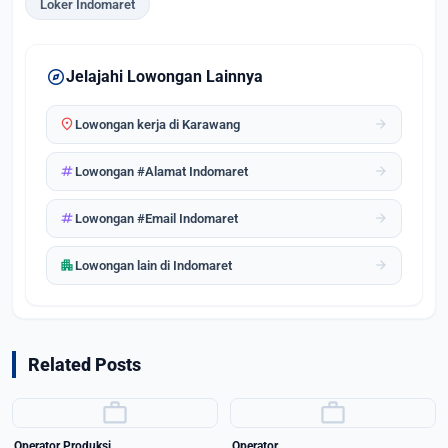
Loker Indomaret
explore
Jelajahi Lowongan Lainnya
location_on
arrow_forward
Lowongan kerja di Karawang
tag
arrow_forward
Lowongan #Alamat Indomaret
tag
arrow_forward
Lowongan #Email Indomaret
apartment
arrow_forward
Lowongan lain di Indomaret
Related Posts
work
work
Operator Produksi
Operator