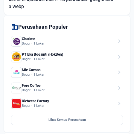
a.webp
domain
Perusahaan Populer
Chatime
chevron_right
Bogor • 1 Loker
PT Eka Bogainti (HokBen)
chevron_right
Bogor • 1 Loker
Mie Gacoan
chevron_right
Bogor • 1 Loker
Fore Coffee
chevron_right
Bogor • 1 Loker
Richeese Factory
chevron_right
Bogor • 1 Loker
Lihat Semua Perusahaan