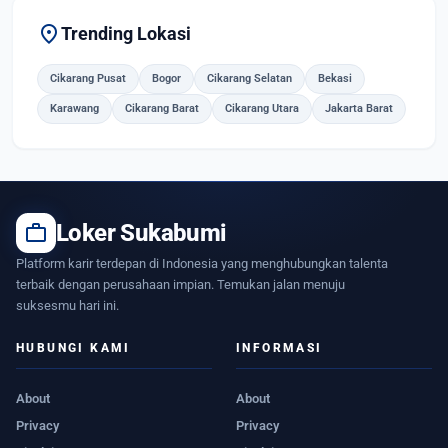
location_on
Trending Lokasi
Cikarang Pusat
Bogor
Cikarang Selatan
Bekasi
Karawang
Cikarang Barat
Cikarang Utara
Jakarta Barat
work
Loker Sukabumi
Platform karir terdepan di Indonesia yang menghubungkan talenta
terbaik dengan perusahaan impian. Temukan jalan menuju
suksesmu hari ini.
HUBUNGI KAMI
INFORMASI
About
About
Privacy
Privacy