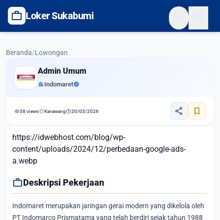
work
search
menu
Loker Sukabumi
Beranda
/
Lowongan
Admin Umum
apartment
Indomaret
verified
share
bookmark
visibility
location_on
schedule
38 views
Karawang
20/03/2026
https://idwebhost.com/blog/wp-
content/uploads/2024/12/perbedaan-google-ads-
a.webp
work
Deskripsi Pekerjaan
Indomaret merupakan jaringan gerai modern yang dikelola oleh
PT Indomarco Prismatama yang telah berdiri sejak tahun 1988