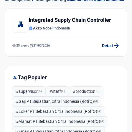
Integrated Supply Chain Controller
apartment
apartment
Akzo Nobel Indonesia
arrow_forward
visibility
calendar_today
Detail
25 views
21/03/2026
tag
Tag Populer
#supervisor
#staff
#production
(6)
(6)
(5)
#Gaji PT Sebastian Citra Indonesia (Roti'O)
(4)
#Loker PT Sebastian Citra Indonesia (Roti'O)
(4)
#Alamat PT Sebastian Citra Indonesia (Roti'O)
(4)
#Email PT Sebastian Citra Indonesia (Roti'O)
(4)