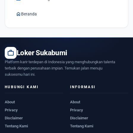
home
Beranda
work
Loker Sukabumi
Platform karir terdepan di Indonesia yang menghubungkan talenta
terbaik dengan perusahaan impian. Temukan jalan menuju
suksesmu hari ini.
HUBUNGI KAMI
INFORMASI
About
About
Privacy
Privacy
Disclaimer
Disclaimer
Tentang Kami
Tentang Kami