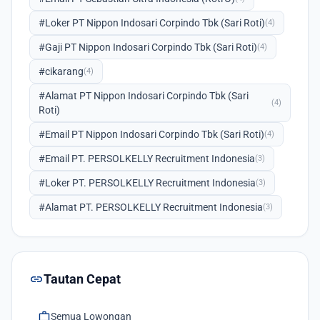
#Loker PT Nippon Indosari Corpindo Tbk (Sari Roti)
(4)
#Gaji PT Nippon Indosari Corpindo Tbk (Sari Roti)
(4)
#cikarang
(4)
#Alamat PT Nippon Indosari Corpindo Tbk (Sari
(4)
Roti)
#Email PT Nippon Indosari Corpindo Tbk (Sari Roti)
(4)
#Email PT. PERSOLKELLY Recruitment Indonesia
(3)
#Loker PT. PERSOLKELLY Recruitment Indonesia
(3)
#Alamat PT. PERSOLKELLY Recruitment Indonesia
(3)
link
Tautan Cepat
work
Semua Lowongan