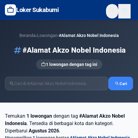
work
search
menu
Loker Sukabumi
Beranda
›
Lowongan
›
#Alamat Akzo Nobel Indonesia
tag
#Alamat Akzo Nobel Indonesia
work
1 lowongan dengan tag ini
search
search
Cari
Temukan
1 lowongan
dengan tag
#Alamat Akzo Nobel
Indonesia
. Tersedia di berbagai kota dan kategori.
Diperbarui
Agustus 2026
.
Menampilkan
1
lowongan bertag
#Alamat Akzo Nobel Indonesia