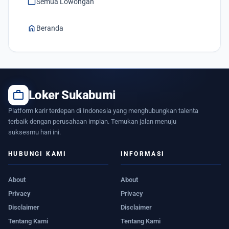
work
Semua Lowongan
home
Beranda
work
Loker Sukabumi
Platform karir terdepan di Indonesia yang menghubungkan talenta
terbaik dengan perusahaan impian. Temukan jalan menuju
suksesmu hari ini.
HUBUNGI KAMI
INFORMASI
About
About
Privacy
Privacy
Disclaimer
Disclaimer
Tentang Kami
Tentang Kami