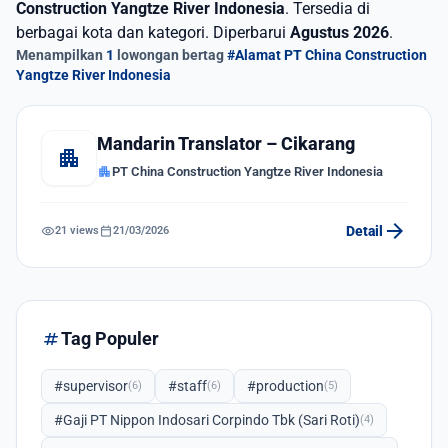
Construction Yangtze River Indonesia
. Tersedia di
berbagai kota dan kategori. Diperbarui
Agustus 2026
.
Menampilkan
1
lowongan bertag
#Alamat PT China Construction
Yangtze River Indonesia
Mandarin Translator – Cikarang
apartment
apartment
PT China Construction Yangtze River Indonesia
arrow_forward
visibility
calendar_today
Detail
21 views
21/03/2026
tag
Tag Populer
#supervisor
#staff
#production
(6)
(6)
(5)
#Gaji PT Nippon Indosari Corpindo Tbk (Sari Roti)
(4)