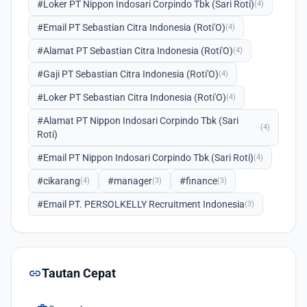
#Loker PT Nippon Indosari Corpindo Tbk (Sari Roti)
(4)
#Email PT Sebastian Citra Indonesia (Roti'O)
(4)
#Alamat PT Sebastian Citra Indonesia (Roti'O)
(4)
#Gaji PT Sebastian Citra Indonesia (Roti'O)
(4)
#Loker PT Sebastian Citra Indonesia (Roti'O)
(4)
#Alamat PT Nippon Indosari Corpindo Tbk (Sari
(4)
Roti)
#Email PT Nippon Indosari Corpindo Tbk (Sari Roti)
(4)
#cikarang
#manager
#finance
(4)
(3)
(3)
#Email PT. PERSOLKELLY Recruitment Indonesia
(3)
link
Tautan Cepat