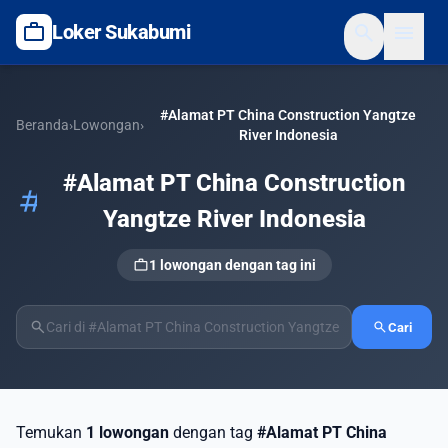
work
search
menu
Loker Sukabumi
#Alamat PT China Construction Yangtze
Beranda
›
Lowongan
›
River Indonesia
#Alamat PT China Construction
tag
Yangtze River Indonesia
work
1 lowongan dengan tag ini
search
search
Cari
Temukan
1 lowongan
dengan tag
#Alamat PT China