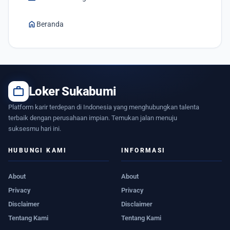
home
Beranda
work
Loker Sukabumi
Platform karir terdepan di Indonesia yang menghubungkan talenta
terbaik dengan perusahaan impian. Temukan jalan menuju
suksesmu hari ini.
HUBUNGI KAMI
INFORMASI
About
About
Privacy
Privacy
Disclaimer
Disclaimer
Tentang Kami
Tentang Kami