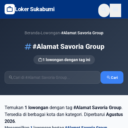
work
search
menu
Loker Sukabumi
Beranda
›
Lowongan
›
#Alamat Savoria Group
tag
#Alamat Savoria Group
work
1 lowongan dengan tag ini
search
search
Cari
Temukan
1 lowongan
dengan tag
#Alamat Savoria Group
.
Tersedia di berbagai kota dan kategori. Diperbarui
Agustus
2026
.
Menampilkan
1
lowongan bertag
#Alamat Savoria Group