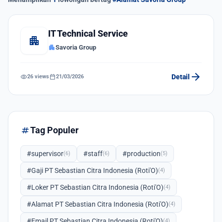
IT Technical Service
apartment
apartment
Savoria Group
arrow_forward
visibility
calendar_today
Detail
26 views
21/03/2026
tag
Tag Populer
#supervisor
#staff
#production
(6)
(6)
(5)
#Gaji PT Sebastian Citra Indonesia (Roti'O)
(4)
#Loker PT Sebastian Citra Indonesia (Roti'O)
(4)
#Alamat PT Sebastian Citra Indonesia (Roti'O)
(4)
#Email PT Sebastian Citra Indonesia (Roti'O)
(4)