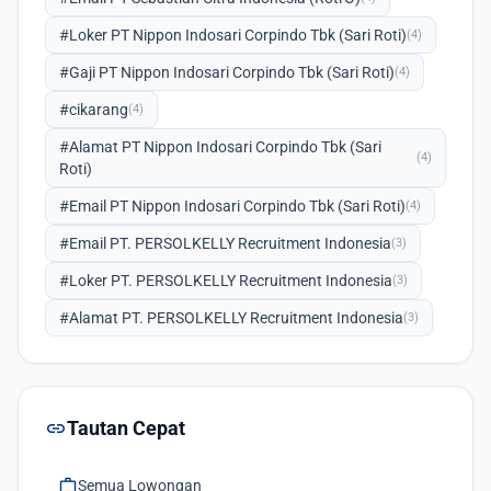
#Loker PT Nippon Indosari Corpindo Tbk (Sari Roti)
(4)
#Gaji PT Nippon Indosari Corpindo Tbk (Sari Roti)
(4)
#cikarang
(4)
#Alamat PT Nippon Indosari Corpindo Tbk (Sari
(4)
Roti)
#Email PT Nippon Indosari Corpindo Tbk (Sari Roti)
(4)
#Email PT. PERSOLKELLY Recruitment Indonesia
(3)
#Loker PT. PERSOLKELLY Recruitment Indonesia
(3)
#Alamat PT. PERSOLKELLY Recruitment Indonesia
(3)
link
Tautan Cepat
work
Semua Lowongan