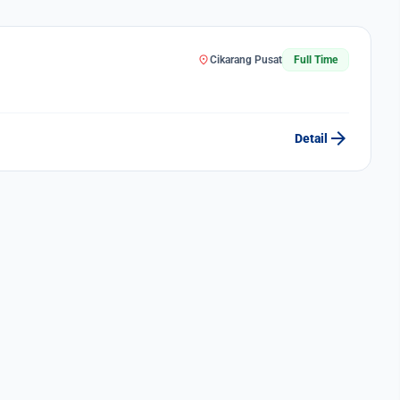
location_on
Cikarang Pusat
Full Time
arrow_forward
Detail