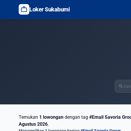
work
Loker Sukabumi
search
Temukan
1 lowongan
dengan tag
#Email Savoria Gro
Agustus 2026
.
Menampilkan
1
lowongan bertag
#Email Savoria Group