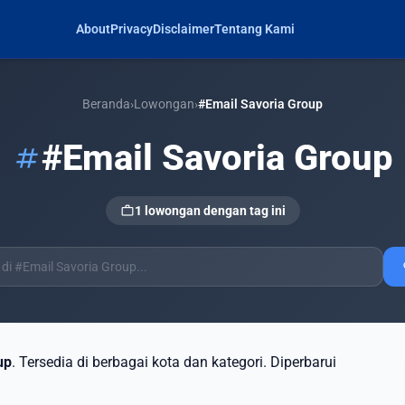
About
Privacy
Disclaimer
Tentang Kami
Beranda
›
Lowongan
›
#Email Savoria Group
#Email Savoria Group
tag
work
1 lowongan dengan tag ini
s
up
. Tersedia di berbagai kota dan kategori. Diperbarui