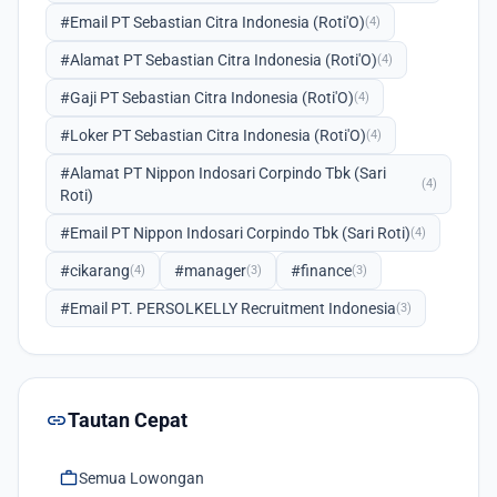
#Email PT Sebastian Citra Indonesia (Roti'O)
(4)
#Alamat PT Sebastian Citra Indonesia (Roti'O)
(4)
#Gaji PT Sebastian Citra Indonesia (Roti'O)
(4)
#Loker PT Sebastian Citra Indonesia (Roti'O)
(4)
#Alamat PT Nippon Indosari Corpindo Tbk (Sari
(4)
Roti)
#Email PT Nippon Indosari Corpindo Tbk (Sari Roti)
(4)
#cikarang
#manager
#finance
(4)
(3)
(3)
#Email PT. PERSOLKELLY Recruitment Indonesia
(3)
link
Tautan Cepat
work
Semua Lowongan