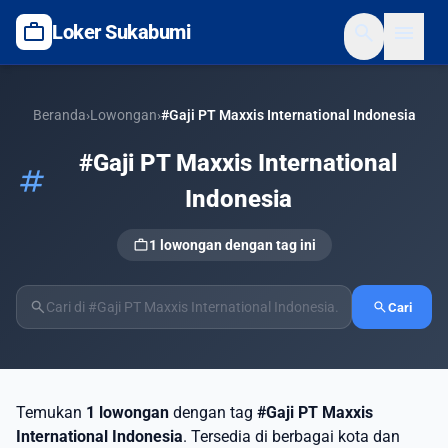
work
search
menu
Loker Sukabumi
Beranda
›
Lowongan
›
#Gaji PT Maxxis International Indonesia
#Gaji PT Maxxis International
tag
Indonesia
work
1 lowongan dengan tag ini
search
search
Cari
Temukan
1 lowongan
dengan tag
#Gaji PT Maxxis
International Indonesia
. Tersedia di berbagai kota dan