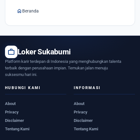
home
Beranda
work
Loker Sukabumi
Platform karir terdepan di Indonesia yang menghubungkan talenta
terbaik dengan perusahaan impian. Temukan jalan menuju
suksesmu hari ini.
HUBUNGI KAMI
INFORMASI
About
About
Privacy
Privacy
Disclaimer
Disclaimer
Tentang Kami
Tentang Kami