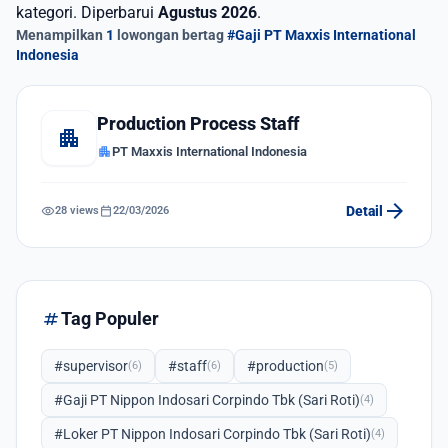
kategori. Diperbarui
Agustus 2026
.
Menampilkan
1
lowongan bertag
#Gaji PT Maxxis International
Indonesia
Production Process Staff
apartment
apartment
PT Maxxis International Indonesia
arrow_forward
visibility
calendar_today
Detail
28 views
22/03/2026
tag
Tag Populer
#supervisor
#staff
#production
(6)
(6)
(5)
#Gaji PT Nippon Indosari Corpindo Tbk (Sari Roti)
(4)
#Loker PT Nippon Indosari Corpindo Tbk (Sari Roti)
(4)