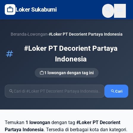
work
search
menu
Loker Sukabumi
Beranda
›
Lowongan
›
#Loker PT Decorient Partaya Indonesia
#Loker PT Decorient Partaya
tag
Indonesia
work
1 lowongan dengan tag ini
search
search
Cari
Temukan
1 lowongan
dengan tag
#Loker PT Decorient
Partaya Indonesia
. Tersedia di berbagai kota dan kategori.