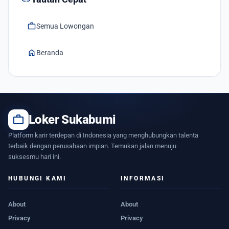
work
Semua Lowongan
home
Beranda
work
Loker Sukabumi
Platform karir terdepan di Indonesia yang menghubungkan talenta
terbaik dengan perusahaan impian. Temukan jalan menuju
suksesmu hari ini.
HUBUNGI KAMI
INFORMASI
About
About
Privacy
Privacy