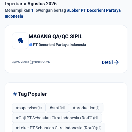
Diperbarui
Agustus 2026
.
Menampilkan
1
lowongan bertag
#Loker PT Decorient Partaya
Indonesia
MAGANG QA/QC SIPIL
apartment
apartment
PT Decorient Partaya Indonesia
arrow_forward
visibility
calendar_today
Detail
25 views
20/03/2026
tag
Tag Populer
#supervisor
#staff
#production
(6)
(6)
(5)
#Gaji PT Sebastian Citra Indonesia (Roti'O)
(4)
#Loker PT Sebastian Citra Indonesia (Roti'O)
(4)