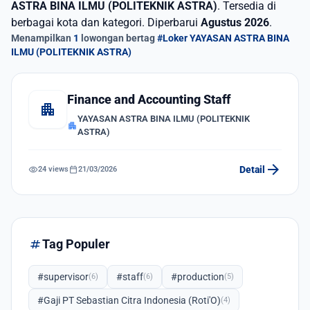
ASTRA BINA ILMU (POLITEKNIK ASTRA)
. Tersedia di
berbagai kota dan kategori. Diperbarui
Agustus 2026
.
Menampilkan
1
lowongan bertag
#Loker YAYASAN ASTRA BINA
ILMU (POLITEKNIK ASTRA)
Finance and Accounting Staff
apartment
YAYASAN ASTRA BINA ILMU (POLITEKNIK
apartment
ASTRA)
arrow_forward
visibility
calendar_today
Detail
24 views
21/03/2026
tag
Tag Populer
#supervisor
#staff
#production
(6)
(6)
(5)
#Gaji PT Sebastian Citra Indonesia (Roti'O)
(4)