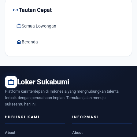
link
Tautan Cepat
work
Semua Lowongan
home
Beranda
work
Loker Sukabumi
Platform karir terdepan di Indonesia yang menghubungkan talenta
terbaik dengan perusahaan impian. Temukan jalan menuju
suksesmu hari ini.
HUBUNGI KAMI
INFORMASI
About
About