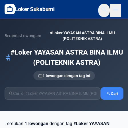
work
search
menu
Loker Sukabumi
#Loker YAYASAN ASTRA BINA ILMU
Beranda
›
Lowongan
›
(POLITEKNIK ASTRA)
#Loker YAYASAN ASTRA BINA ILMU
tag
(POLITEKNIK ASTRA)
work
1 lowongan dengan tag ini
search
search
Cari
Temukan
1 lowongan
dengan tag
#Loker YAYASAN