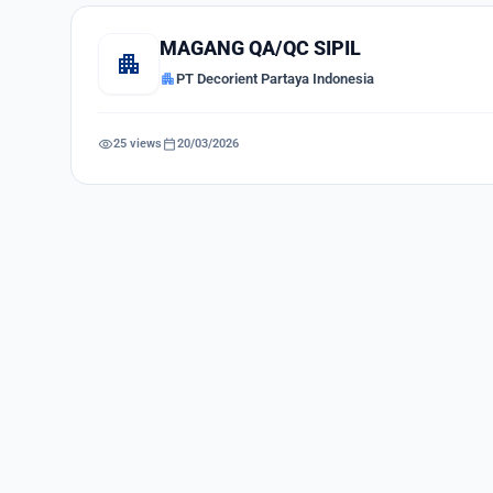
MAGANG QA/QC SIPIL
apartment
apartment
PT Decorient Partaya Indonesia
visibility
calendar_today
25 views
20/03/2026