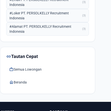
(3)
Indonesia
#Loker PT. PERSOLKELLY Recruitment
(3)
Indonesia
#Alamat PT. PERSOLKELLY Recruitment
(3)
Indonesia
link
Tautan Cepat
work
Semua Lowongan
home
Beranda