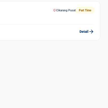
location_on
Cikarang Pusat
Part Time
arrow_forward
Detail