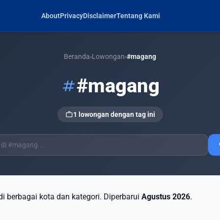
About
Privacy
Disclaimer
Tentang Kami
Beranda
›
Lowongan
›
#magang
#magang
tag
work
1 lowongan dengan tag ini
s
 di berbagai kota dan kategori. Diperbarui
Agustus 2026
.