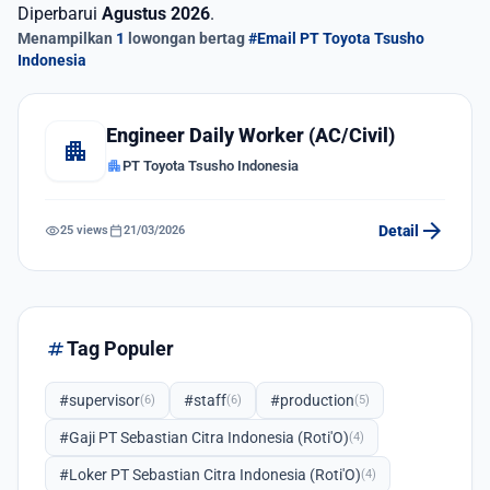
Diperbarui
Agustus 2026
.
Menampilkan
1
lowongan bertag
#Email PT Toyota Tsusho
Indonesia
Engineer Daily Worker (AC/Civil)
apartment
apartment
PT Toyota Tsusho Indonesia
arrow_forward
visibility
calendar_today
Detail
25 views
21/03/2026
tag
Tag Populer
#supervisor
#staff
#production
(6)
(6)
(5)
#Gaji PT Sebastian Citra Indonesia (Roti'O)
(4)
#Loker PT Sebastian Citra Indonesia (Roti'O)
(4)