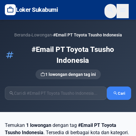
work
search
menu
Loker Sukabumi
Beranda
›
Lowongan
›
#Email PT Toyota Tsusho Indonesia
#Email PT Toyota Tsusho
tag
Indonesia
work
1 lowongan dengan tag ini
search
search
Cari
Temukan
1 lowongan
dengan tag
#Email PT Toyota
Tsusho Indonesia
. Tersedia di berbagai kota dan kategori.