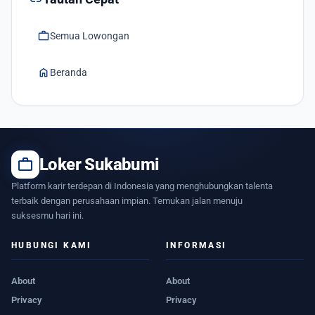
work
Semua Lowongan
home
Beranda
work
Loker Sukabumi
Platform karir terdepan di Indonesia yang menghubungkan talenta
terbaik dengan perusahaan impian. Temukan jalan menuju
suksesmu hari ini.
HUBUNGI KAMI
INFORMASI
About
About
Privacy
Privacy