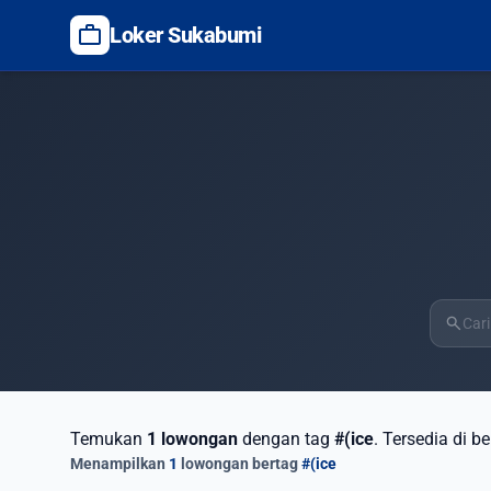
work
Loker Sukabumi
search
Temukan
1 lowongan
dengan tag
#(ice
. Tersedia di b
Menampilkan
1
lowongan bertag
#(ice