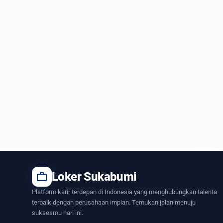
work
Loker Sukabumi
Platform karir terdepan di Indonesia yang menghubungkan talenta
terbaik dengan perusahaan impian. Temukan jalan menuju
suksesmu hari ini.