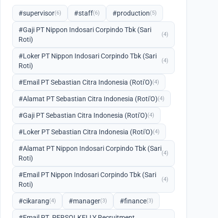
#supervisor
#staff
#production
(6)
(6)
(5)
#Gaji PT Nippon Indosari Corpindo Tbk (Sari
(4)
Roti)
#Loker PT Nippon Indosari Corpindo Tbk (Sari
(4)
Roti)
#Email PT Sebastian Citra Indonesia (Roti'O)
(4)
#Alamat PT Sebastian Citra Indonesia (Roti'O)
(4)
#Gaji PT Sebastian Citra Indonesia (Roti'O)
(4)
#Loker PT Sebastian Citra Indonesia (Roti'O)
(4)
#Alamat PT Nippon Indosari Corpindo Tbk (Sari
(4)
Roti)
#Email PT Nippon Indosari Corpindo Tbk (Sari
(4)
Roti)
#cikarang
#manager
#finance
(4)
(3)
(3)
#Email PT. PERSOLKELLY Recruitment