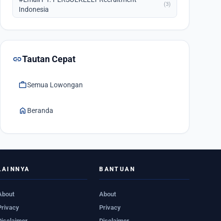
(3)
Indonesia
link
Tautan Cepat
work
Semua Lowongan
home
Beranda
LAINNYA
BANTUAN
About
About
Privacy
Privacy
Disclaimer
Disclaimer