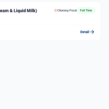
ream & Liquid Milk)
location_on
Cikarang Pusat
Full Time
arrow_forward
Detail