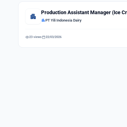
Production Assistant Manager (Ice C
apartment
apartment
PT Yili Indonesia Dairy
visibility
calendar_today
23 views
22/03/2026