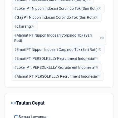
#Loker PT Nippon Indosari Corpindo Tbk (Sari Roti)
(4)
#Gaji PT Nippon Indosari Corpindo Tbk (Sari Roti)
(4)
#cikarang
(4)
#Alamat PT Nippon Indosari Corpindo Tbk (Sari
(4)
Roti)
#Email PT Nippon Indosari Corpindo Tbk (Sari Roti)
(4)
#Email PT. PERSOLKELLY Recruitment Indonesia
(3)
#Loker PT. PERSOLKELLY Recruitment Indonesia
(3)
#Alamat PT. PERSOLKELLY Recruitment Indonesia
(3)
link
Tautan Cepat
work
Semua Lowongan