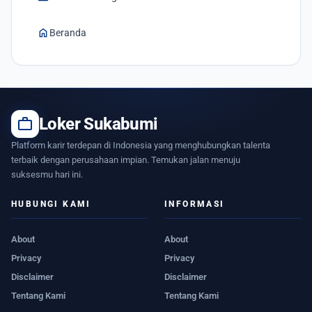
home
Beranda
work
Loker Sukabumi
Platform karir terdepan di Indonesia yang menghubungkan talenta
terbaik dengan perusahaan impian. Temukan jalan menuju
suksesmu hari ini.
HUBUNGI KAMI
INFORMASI
About
About
Privacy
Privacy
Disclaimer
Disclaimer
Tentang Kami
Tentang Kami