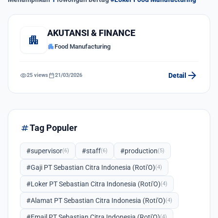
AKUTANSI & FINANCE
apartment
apartment
Food Manufacturing
arrow_forward
visibility
calendar_today
Detail
25 views
21/03/2026
tag
Tag Populer
#supervisor
#staff
#production
(6)
(6)
(5)
#Gaji PT Sebastian Citra Indonesia (Roti'O)
(4)
#Loker PT Sebastian Citra Indonesia (Roti'O)
(4)
#Alamat PT Sebastian Citra Indonesia (Roti'O)
(4)
#Email PT Sebastian Citra Indonesia (Roti'O)
(4)