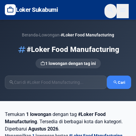
work
search
menu
Loker Sukabumi
Beranda
›
Lowongan
›
#Loker Food Manufacturing
tag
#Loker Food Manufacturing
work
1 lowongan dengan tag ini
search
search
Cari
Temukan
1 lowongan
dengan tag
#Loker Food
Manufacturing
. Tersedia di berbagai kota dan kategori.
Diperbarui
Agustus 2026
.
Menampilkan
1
lowongan bertag
#Loker Food Manufacturing