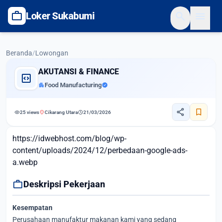
work
search
menu
Loker Sukabumi
Beranda
/
Lowongan
AKUTANSI & FINANCE
code_blocks
apartment
Food Manufacturing
verified
share
bookmark
visibility
location_on
schedule
25 views
Cikarang Utara
21/03/2026
https://idwebhost.com/blog/wp-
content/uploads/2024/12/perbedaan-google-ads-
a.webp
work
Deskripsi Pekerjaan
Kesempatan
Perusahaan manufaktur makanan kami yang sedang