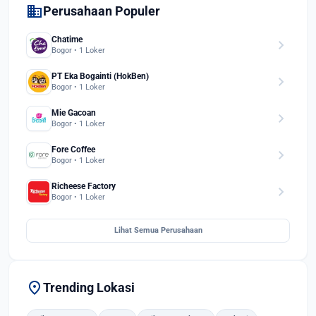
domain
Perusahaan Populer
Chatime
chevron_right
Bogor • 1 Loker
PT Eka Bogainti (HokBen)
chevron_right
Bogor • 1 Loker
Mie Gacoan
chevron_right
Bogor • 1 Loker
Fore Coffee
chevron_right
Bogor • 1 Loker
Richeese Factory
chevron_right
Bogor • 1 Loker
Lihat Semua Perusahaan
location_on
Trending Lokasi