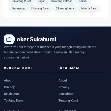
Cikarang Pusat
Bogor
Cikarang Selatan
Bekasi
Karawang
Cikarang Barat
Cikarang Utara
Jakarta Barat
work
Loker Sukabumi
Platform karir terdepan di Indonesia yang menghubungkan talenta
terbaik dengan perusahaan impian. Temukan jalan menuju
suksesmu hari ini.
HUBUNGI KAMI
INFORMASI
About
About
Privacy
Privacy
Disclaimer
Disclaimer
Tentang Kami
Tentang Kami