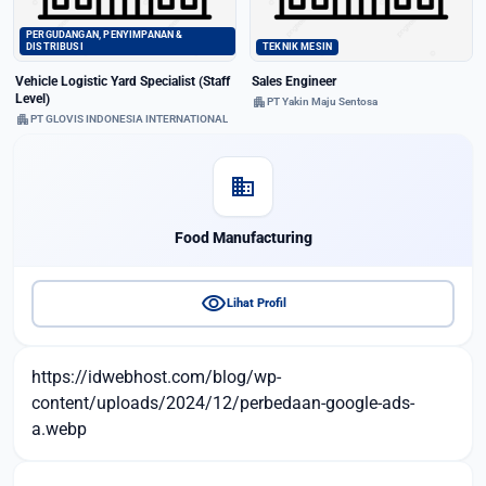
PERGUDANGAN, PENYIMPANAN &
DISTRIBUSI
TEKNIK MESIN
Vehicle Logistic Yard Specialist (Staff
Sales Engineer
Level)
apartment
PT Yakin Maju Sentosa
apartment
PT GLOVIS INDONESIA INTERNATIONAL
domain
Food Manufacturing
visibility
Lihat Profil
https://idwebhost.com/blog/wp-
content/uploads/2024/12/perbedaan-google-ads-
a.webp