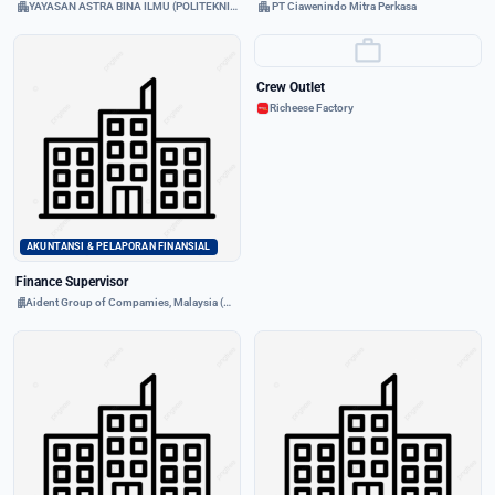
apartment
apartment
YAYASAN ASTRA BINA ILMU (POLITEKNIK ASTRA)
PT Ciawenindo Mitra Perkasa
work
Crew Outlet
Richeese Factory
AKUNTANSI & PELAPORAN FINANSIAL
Finance Supervisor
apartment
Aident Group of Compamies, Malaysia (member of Adampak Group)