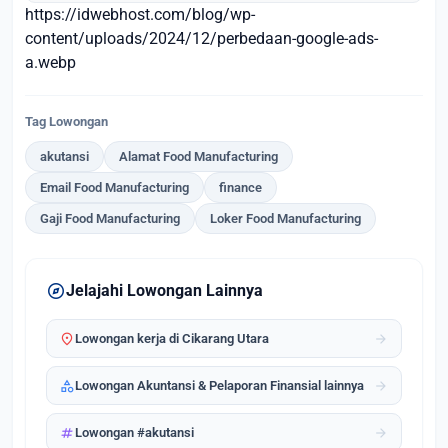
https://idwebhost.com/blog/wp-
content/uploads/2024/12/perbedaan-google-ads-
a.webp
Tag Lowongan
akutansi
Alamat Food Manufacturing
Email Food Manufacturing
finance
Gaji Food Manufacturing
Loker Food Manufacturing
explore
Jelajahi Lowongan Lainnya
location_on
arrow_forward
Lowongan kerja di Cikarang Utara
category
arrow_forward
Lowongan Akuntansi & Pelaporan Finansial lainnya
tag
arrow_forward
Lowongan #akutansi