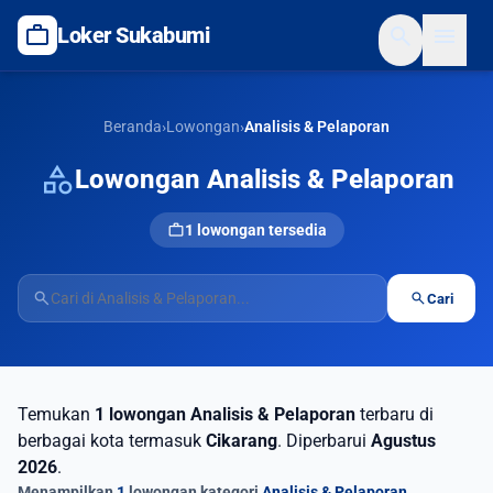
work
search
menu
Loker Sukabumi
Beranda
›
Lowongan
›
Analisis & Pelaporan
category
Lowongan Analisis & Pelaporan
work
1 lowongan tersedia
search
search
Cari
Temukan
1 lowongan Analisis & Pelaporan
terbaru di
berbagai kota termasuk
Cikarang
. Diperbarui
Agustus
2026
.
Menampilkan
1
lowongan kategori
Analisis & Pelaporan