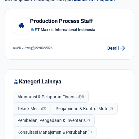
Production Process Staff
apartment
apartment
PT Maxxis International Indonesia
arrow_forward
visibility
calendar_today
Detail
28 views
22/03/2026
category
Kategori Lainnya
Akuntansi & Pelaporan Finansial
(4)
Teknik Mesin
Penjaminan & Kontrol Mutu
(3)
(3)
Pembelian, Pengadaan & Inventaris
(2)
Konsultasi Manajemen & Perubahan
(1)