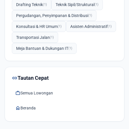
Drafting Teknik
Teknik Sipil/Struktural
(1)
(1)
Pergudangan, Penyimpanan & Distribusi
(1)
Konsultasi & HR Umum
Asisten Administratif
(1)
(1)
Transportasi Jalan
(1)
Meja Bantuan & Dukungan IT
(1)
link
Tautan Cepat
work
Semua Lowongan
home
Beranda