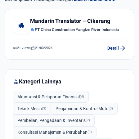
Mandarin Translator – Cikarang
apartment
apartment
PT China Construction Yangtze River Indonesia
arrow_forward
visibility
calendar_today
Detail
21 views
21/03/2026
category
Kategori Lainnya
Akuntansi & Pelaporan Finansial
(4)
Teknik Mesin
Penjaminan & Kontrol Mutu
(3)
(3)
Pembelian, Pengadaan & Inventaris
(2)
Konsultasi Manajemen & Perubahan
(1)