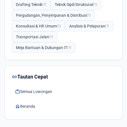
Drafting Teknik
Teknik Sipil/Struktural
(1)
(1)
Pergudangan, Penyimpanan & Distribusi
(1)
Konsultasi & HR Umum
Analisis & Pelaporan
(1)
(1)
Transportasi Jalan
(1)
Meja Bantuan & Dukungan IT
(1)
link
Tautan Cepat
work
Semua Lowongan
home
Beranda