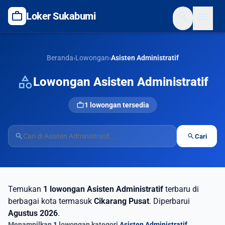
work
search
menu
Loker Sukabumi
Beranda
›
Lowongan
›
Asisten Administratif
category
Lowongan Asisten Administratif
work
1 lowongan tersedia
search
search
Cari
Temukan
1 lowongan Asisten Administratif
terbaru di
berbagai kota termasuk
Cikarang Pusat
. Diperbarui
Agustus 2026
.
Menampilkan
1
lowongan kategori
Asisten Administratif