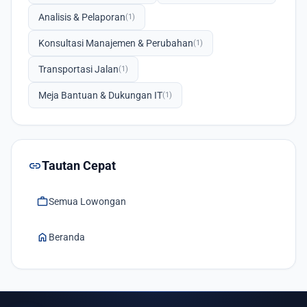
Analisis & Pelaporan
(1)
Konsultasi Manajemen & Perubahan
(1)
Transportasi Jalan
(1)
Meja Bantuan & Dukungan IT
(1)
link
Tautan Cepat
work
Semua Lowongan
home
Beranda