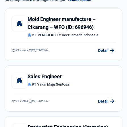
Mold Engineer manufacture –
apartment
Cikarang – WFO (ID: 696946)
apartment
PT. PERSOLKELLY Recruitment Indonesia
arrow_forward
visibility
calendar_today
Detail
23 views
21/03/2026
Sales Engineer
apartment
apartment
PT Yakin Maju Sentosa
arrow_forward
visibility
calendar_today
Detail
21 views
21/03/2026