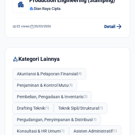
Production Engineering (Stamping)
apartment
apartment
Dian Raya Cipta
arrow_forward
visibility
calendar_today
Detail
22 views
20/03/2026
category
Kategori Lainnya
Akuntansi & Pelaporan Finansial
(4)
Penjaminan & Kontrol Mutu
(3)
Pembelian, Pengadaan & Inventaris
(2)
Drafting Teknik
Teknik Sipil/Struktural
(1)
(1)
Pergudangan, Penyimpanan & Distribusi
(1)
Konsultasi & HR Umum
Asisten Administratif
(1)
(1)