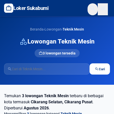
work
search
menu
Loker Sukabumi
Beranda
›
Lowongan
›
Teknik Mesin
category
Lowongan Teknik Mesin
work
3 lowongan tersedia
search
search
Cari
Temukan
3 lowongan Teknik Mesin
terbaru di berbagai
kota termasuk
Cikarang Selatan, Cikarang Pusat
.
Diperbarui
Agustus 2026
.
Menampilkan
3
lowongan kategori
Teknik Mesin