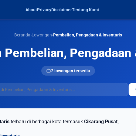
About
Privacy
Disclaimer
Tentang Kami
Beranda
›
Lowongan
›
Pembelian, Pengadaan & Inventaris
Pembelian, Pengadaan &
work
2 lowongan tersedia
s
aris
terbaru di berbagai kota termasuk
Cikarang Pusat,
Inventaris