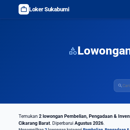
work
Loker Sukabumi
Lowongan 
category
search
Temukan
2 lowongan Pembelian, Pengadaan & Invent
Cikarang Barat
. Diperbarui
Agustus 2026
.
Menampilkan
2
lowongan kategori
Pembelian, Pengadaan & 