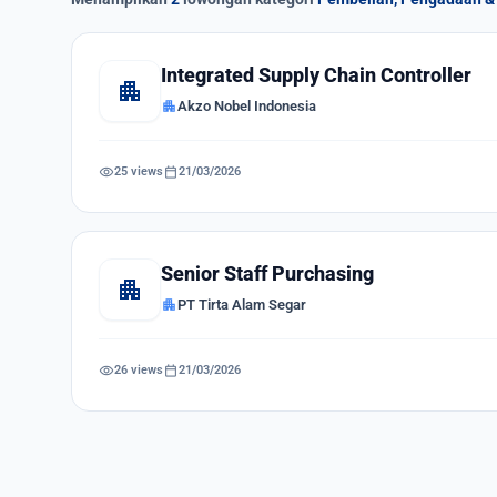
Integrated Supply Chain Controller
apartment
apartment
Akzo Nobel Indonesia
visibility
calendar_today
25 views
21/03/2026
Senior Staff Purchasing
apartment
apartment
PT Tirta Alam Segar
visibility
calendar_today
26 views
21/03/2026