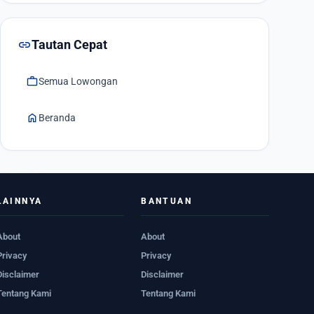
link
Tautan Cepat
work
Semua Lowongan
home
Beranda
LAINNYA
BANTUAN
About
About
Privacy
Privacy
Disclaimer
Disclaimer
Tentang Kami
Tentang Kami