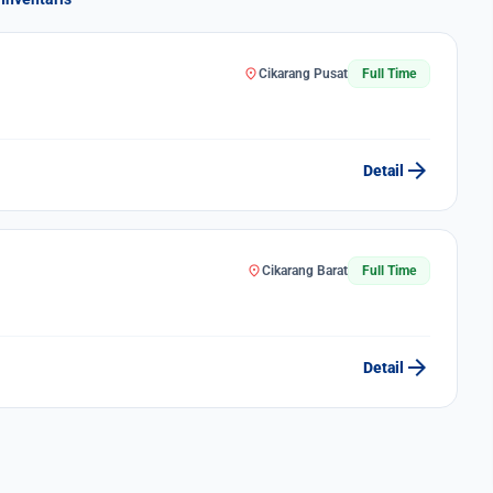
location_on
Cikarang Pusat
Full Time
arrow_forward
Detail
location_on
Cikarang Barat
Full Time
arrow_forward
Detail