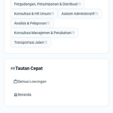
Pergudangan, Penyimpanan & Distribusi
(1)
Konsultasi & HR Umum
Asisten Administratif
(1)
(1)
Analisis & Pelaporan
(1)
Konsultasi Manajemen & Perubahan
(1)
Transportasi Jalan
(1)
link
Tautan Cepat
work
Semua Lowongan
home
Beranda