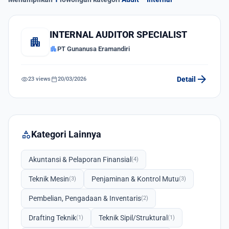
INTERNAL AUDITOR SPECIALIST
apartment
apartment
PT Gunanusa Eramandiri
arrow_forward
visibility
calendar_today
Detail
23 views
20/03/2026
category
Kategori Lainnya
Akuntansi & Pelaporan Finansial
(4)
Teknik Mesin
Penjaminan & Kontrol Mutu
(3)
(3)
Pembelian, Pengadaan & Inventaris
(2)
Drafting Teknik
Teknik Sipil/Struktural
(1)
(1)