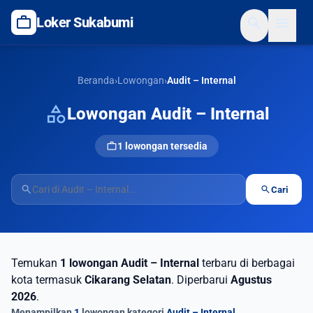
work
search
menu
Loker Sukabumi
Beranda
›
Lowongan
›
Audit – Internal
category
Lowongan Audit – Internal
work
1 lowongan tersedia
search
search
Cari
Temukan
1 lowongan Audit – Internal
terbaru di berbagai
kota termasuk
Cikarang Selatan
. Diperbarui
Agustus
2026
.
Menampilkan
1
lowongan kategori
Audit – Internal