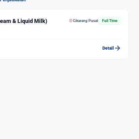
ream & Liquid Milk)
location_on
Cikarang Pusat
Full Time
arrow_forward
Detail