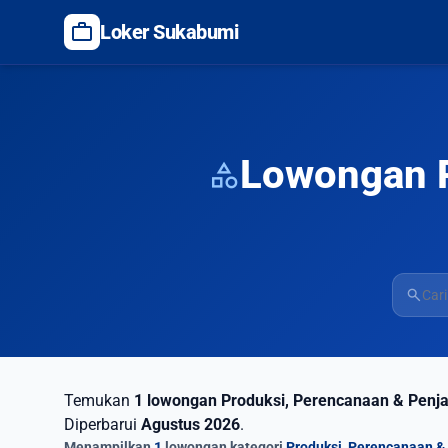
work
Loker Sukabumi
Lowongan P
category
search
Temukan
1 lowongan Produksi, Perencanaan & Penj
Diperbarui
Agustus 2026
.
Menampilkan
1
lowongan kategori
Produksi, Perencanaan &