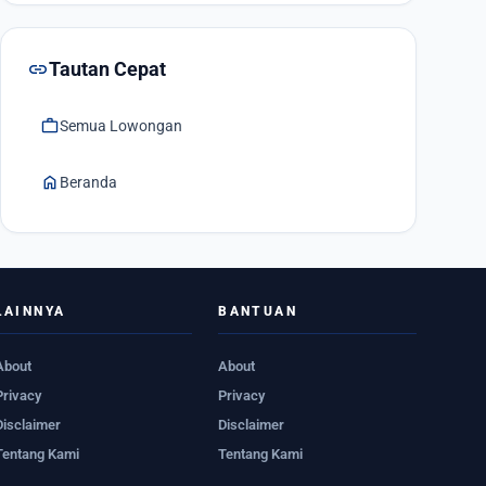
link
Tautan Cepat
work
Semua Lowongan
home
Beranda
LAINNYA
BANTUAN
About
About
Privacy
Privacy
Disclaimer
Disclaimer
Tentang Kami
Tentang Kami