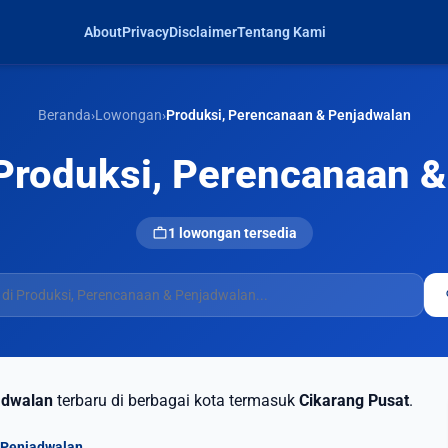
About
Privacy
Disclaimer
Tentang Kami
Beranda
›
Lowongan
›
Produksi, Perencanaan & Penjadwalan
roduksi, Perencanaan &
work
1 lowongan tersedia
s
adwalan
terbaru di berbagai kota termasuk
Cikarang Pusat
.
 Penjadwalan