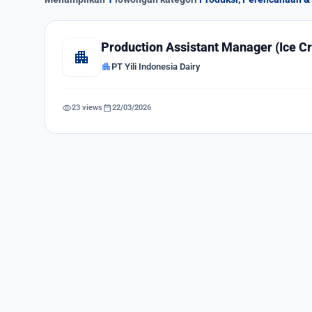
Production Assistant Manager (Ice C
apartment
apartment
PT Yili Indonesia Dairy
visibility
calendar_today
23 views
22/03/2026